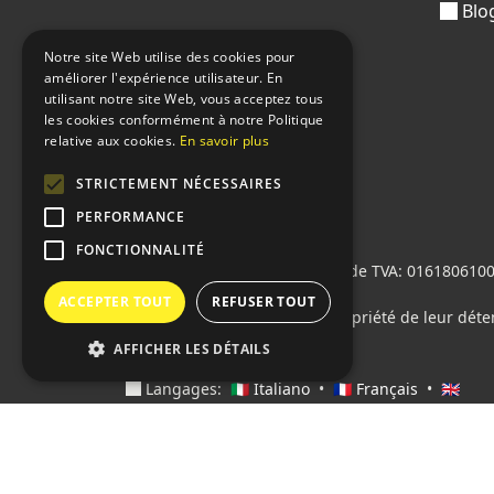
Blo
Notre site Web utilise des cookies pour
améliorer l'expérience utilisateur. En
utilisant notre site Web, vous acceptez tous
les cookies conformément à notre Politique
relative aux cookies.
En savoir plus
STRICTEMENT NÉCESSAIRES
PERFORMANCE
FONCTIONNALITÉ
Sprint24 srl
© 2026 • Numéro de TVA: 01618061004 
M5UXCR1
ACCEPTER TOUT
REFUSER TOUT
Tous les logos cités sont la propriété de leur déte
AFFICHER LES DÉTAILS
Langages:
🇮🇹 Italiano
•
🇫🇷 Français
•
🇬🇧
English