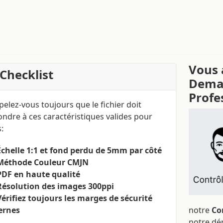
Vous 
Checklist
Deman
Profe
elez-vous toujours que le fichier doit
ndre à ces caractéristiques valides pour
:
Échelle 1:1 et fond perdu de 5mm par côté
Méthode Couleur CMJN
PDF en haute qualité
Résolution des images 300ppi
Vérifiez toujours les marges de sécurité
ernes
notre
Co
notre dé