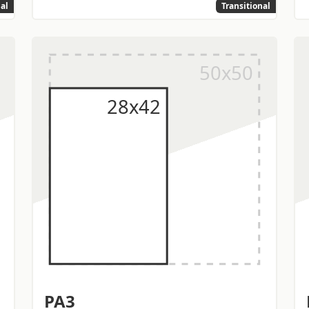
nal
Transitional
PA3