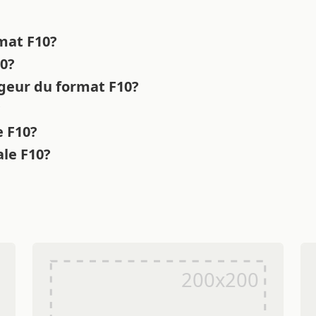
rmat F10?
10?
rgeur du format F10?
?
e F10?
ale F10?