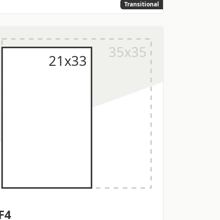
Transitional
F4