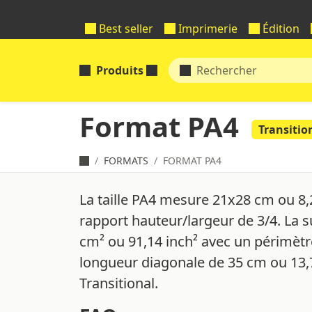
Best seller
Imprimerie
Édition
Produits
Format PA4
Transitio
FORMATS
FORMAT PA4
La taille PA4 mesure 21x28 cm ou 8,
rapport hauteur/largeur de 3/4. La 
cm² ou 91,14 inch² avec un périmètr
longueur diagonale de 35 cm ou 13,7
Transitional.