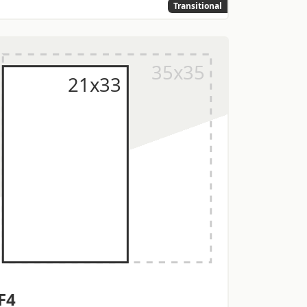
Transitional
F4