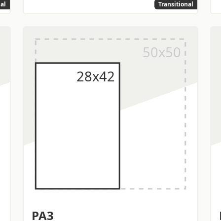
nal
Transitional
PA3