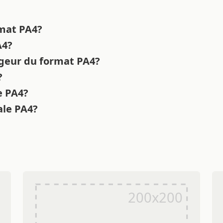
rmat PA4?
A4?
rgeur du format PA4?
?
e PA4?
nale PA4?