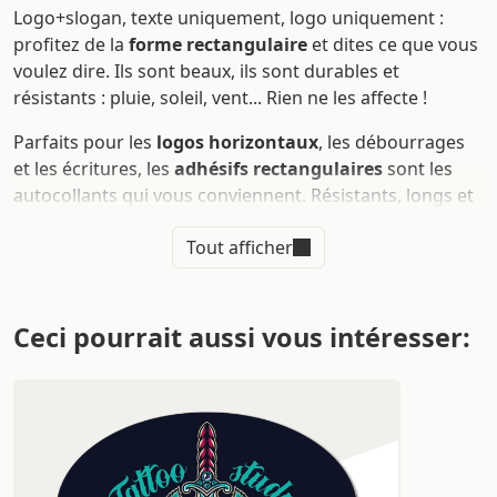
Logo+slogan, texte uniquement, logo uniquement :
profitez de la
forme rectangulaire
et dites ce que vous
voulez dire. Ils sont beaux, ils sont durables et
résistants : pluie, soleil, vent... Rien ne les affecte !
Parfaits pour les
logos horizontaux
, les débourrages
et les écritures, les
adhésifs rectangulaires
sont les
autocollants qui vous conviennent. Résistants, longs et
imprimés sur
pvc
, ils sont prêts à soutenir votre
Tout afficher
marque et votre slogan aussi bien pour la publicité,
pour l'emballage, pour un simple gadget à
offrir
à vos
clients ou comme étiquettes pour
votre équipage
!
Ceci pourrait aussi vous intéresser:
Imprimer des adhésifs
rectangulaires
Les
adhésifs rectangulaires
sont parfaits pour
apposer votre marque ou faire passer un slogan. Leur
forme allongée est idéale pour ce type de message :