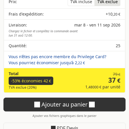
Prix:
TVA incluse
TVA exclue
Frais d'expédition:
+
10
,20 €
Livraison:
mar 8 - ven 11 sep 2026
Chargez le fichier et complétez la commande avant:
lun 31 aoû 12:00.
Quantité:
25
Vous n’êtes pas encore membre du Privilege Card?
Vous pourriez économiser jusqu’à
2
,22 €
Total
79
€
37
€
-53% économies
42
€
1
par unité
,48000 €
TVA exclue (20%)
Ajouter au panier
Ajouter vos fichiers graphiques dans le panier
PDF Devis