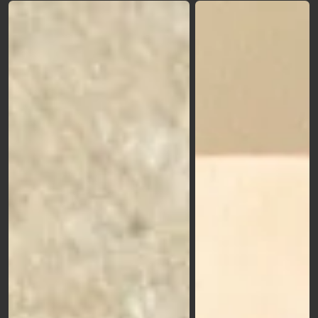
pouvez acheter en quelques clics depuis n'importe
quel appareil et à tout moment de la journée.
Choisissez l'un des formats standards ou créez le
vôtre, ajoutez-le au panier et imprimez !
Produit garanti
: grâce à la garantie Sprint24, vous
êtes toujours sûr de la qualité des articles que vous
achetez. Les matières premières utilisées sont
toujours d'excellente qualité, c'est pourquoi nos
produits ont une qualité garantie par les normes
de production élevées établies par la politique de
l'entreprise.
Expédition
: l'expédition sur sprint24.fr est
toujours express, elle ne dépasse jamais 72h !
Avez-vous encore des doutes?
Lisez les avis de nos
clients
et découvrez ce qu'ils disent de nous!