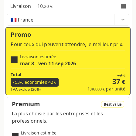
Livraison
+
10
,20 €
Temps, coûts et taxes peuvent varier selon la
région et les produits contenus dans le panier
Promo
Pour ceux qui peuvent attendre, le meilleur prix.
Livraison estimée
mar 8 - ven 11 sep 2026
Total
79
€
37
€
-53% économies
42
€
1
par unité
,48000 €
TVA exclue (20%)
Premium
Best value
La plus choisie par les entreprises et les
professionnels.
Livraison estimée