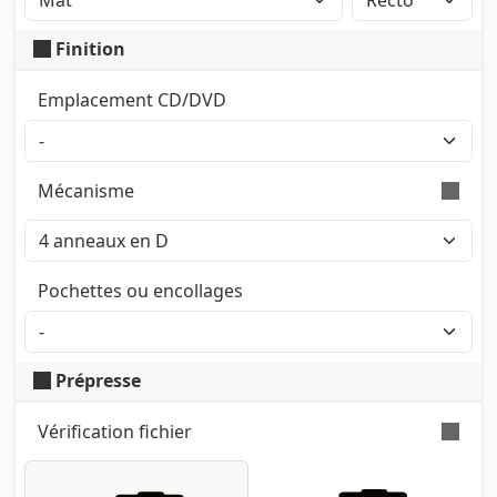
Application d'un film plastique mat. Au-delà de
l'effet esthétique, le pelliculage accroît la durabilité
Finition
de l'imprimé et défend des craquelures de
l'impression en phase de pliage et rainage.
Emplacement CD/DVD
Mécanisme
Optez pour notre service d'impression en
ligne pour obtenir vos
4 anneaux en D
de
Pochettes ou encollages
la plus haute qualité. Nous nous
spécialisons dans la fourniture de
solutions d'impression innovantes pour
répondre à tous vos besoins.
Prépresse
Nos
4 anneaux en D
sont fabriqués selon
Vérification fichier
les normes les plus strictes du secteur,
garantissant une durabilité et une
Vérification automatique et gratuite