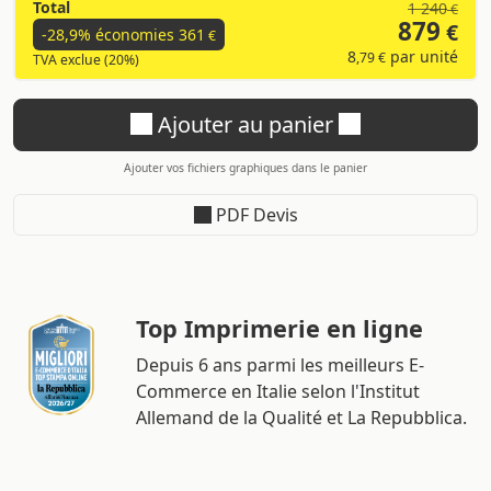
Total
1 240
€
879
€
-28,9% économies
361
€
8
par unité
,79 €
TVA exclue (20%)
Ajouter au panier
Ajouter vos fichiers graphiques dans le panier
PDF Devis
Top Imprimerie en ligne
Depuis 6 ans parmi les meilleurs E-
Commerce en Italie selon l'Institut
Allemand de la Qualité et La Repubblica.