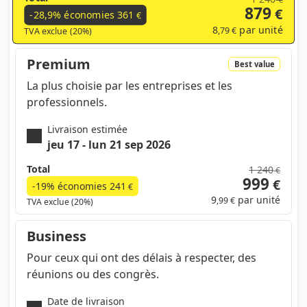
879
€
services d'impression en ligne. Profitez
-28,9% économies
361
€
d'une qualité d'impression exceptionnelle,
8
par unité
,79 €
TVA exclue (20%)
d'un service client inégalé et de tarifs
compétitifs. Mettez-nous à l'épreuve, vous
Premium
Best value
ne serez pas déçu.
La plus choisie par les entreprises et les
professionnels.
Livraison estimée
jeu 17 - lun 21 sep 2026
Total
1 240
€
999
€
-19% économies
241
€
9
par unité
,99 €
TVA exclue (20%)
Business
Pour ceux qui ont des délais à respecter, des
réunions ou des congrès.
Date de livraison