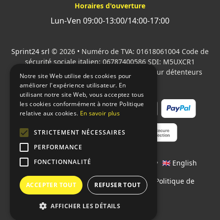
Horaires d'ouverture
Lun-Ven 09:00-13:00/14:00-17:00
Sprint24 srl
© 2026 • Numéro de TVA: 01618061004 Code de
sécurité sociale italien: 06787400586 SDI: M5UXCR1
Tous les logos cités sont la propriété de leur détenteurs
Notre site Web utilise des cookies pour
respectifs.
améliorer l'expérience utilisateur. En
utilisant notre site Web, vous acceptez tous
les cookies conformément à notre Politique
relative aux cookies.
En savoir plus
STRICTEMENT NÉCESSAIRES
PERFORMANCE
FONCTIONNALITÉ
Langages:
🇮🇹 Italiano
•
🇫🇷 Français
•
🇬🇧 English
Contrats
•
Conditions de paiement
•
Politique de
ACCEPTER TOUT
REFUSER TOUT
confidentialité
AFFICHER LES DÉTAILS