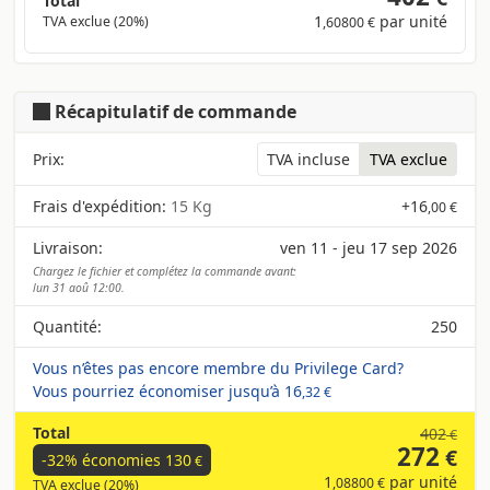
Total
1
par unité
TVA exclue (20%)
,60800 €
Récapitulatif de commande
Prix:
TVA incluse
TVA exclue
Frais d'expédition:
15 Kg
+
16
,00 €
Livraison:
ven 11 - jeu 17 sep 2026
Chargez le fichier et complétez la commande avant:
lun 31 aoû 12:00.
Quantité:
250
Vous n’êtes pas encore membre du Privilege Card?
Vous pourriez économiser jusqu’à
16
,32 €
Total
402
€
272
€
-32% économies
130
€
1
par unité
,08800 €
TVA exclue (20%)