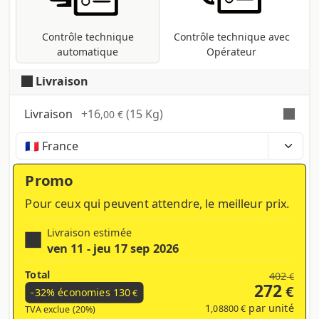
présentes d'autres méthodes (RVB,
Pantone, etc ...).
Contrôle technique
Contrôle technique avec
automatique
Opérateur
Livraison
Livraison
+
16
(15 Kg)
,00 €
Temps, coûts et taxes peuvent varier selon la
région et les produits contenus dans le panier
Promo
Pour ceux qui peuvent attendre, le meilleur prix.
Livraison estimée
ven 11 - jeu 17 sep 2026
Total
402
€
272
€
-32% économies
130
€
1
par unité
,08800 €
TVA exclue (20%)