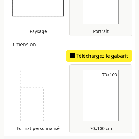
Paysage
Portrait
Dimension
Téléchargez le gabarit
70x100
70x100
Format personnalisé
70x100 cm