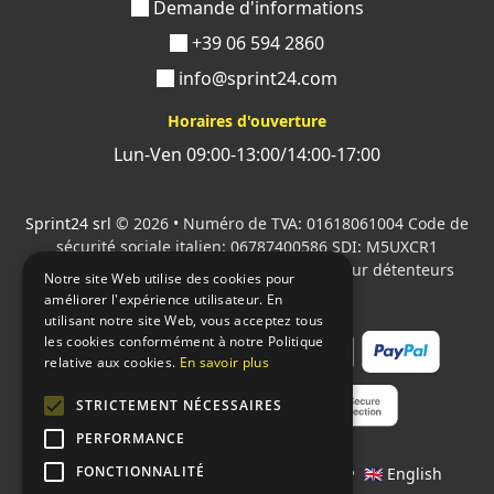
Demande d'informations
+39 06 594 2860
info@sprint24.com
Horaires d'ouverture
Lun-Ven 09:00-13:00/14:00-17:00
Sprint24 srl
© 2026 • Numéro de TVA: 01618061004 Code de
sécurité sociale italien: 06787400586 SDI: M5UXCR1
Tous les logos cités sont la propriété de leur détenteurs
Notre site Web utilise des cookies pour
respectifs.
améliorer l'expérience utilisateur. En
utilisant notre site Web, vous acceptez tous
les cookies conformément à notre Politique
relative aux cookies.
En savoir plus
STRICTEMENT NÉCESSAIRES
PERFORMANCE
FONCTIONNALITÉ
Langages:
🇮🇹 Italiano
•
🇫🇷 Français
•
🇬🇧 English