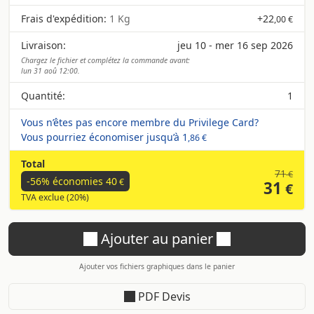
Frais d'expédition:
1 Kg
+
22
,00 €
Livraison:
jeu 10 - mer 16 sep 2026
Chargez le fichier et complétez la commande avant:
lun 31 aoû 12:00.
Quantité:
1
Vous n’êtes pas encore membre du Privilege Card?
Vous pourriez économiser jusqu’à
1
,86 €
Total
71
€
-56% économies
40
€
31
€
TVA exclue (20%)
Ajouter au panier
Ajouter vos fichiers graphiques dans le panier
PDF Devis