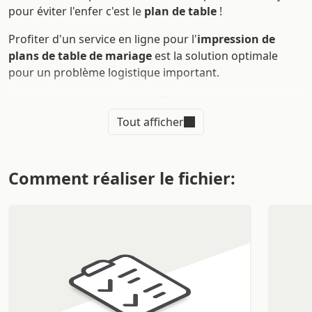
pour éviter l'enfer c'est le
plan de table
!
Profiter d'un service en ligne pour l'
impression de
plans de table de mariage
est la solution optimale
pour un problème logistique important.
Vous pouvez choisir entre différents matériaux, dont le
bois, différents formats et la possibilité d'avoir la forme
Tout afficher
de tableau que vous préférez. Grâce à l'interface de
personnalisation du site
Sprint24
vous pouvez créer un
plan de table de mariage
élégant et efficace. Ce n'est
Comment réaliser le fichier:
qu'en ligne que vous pouvez bénéficier du soutien total
de notre personnel pendant le processus de création
du plan de table pour les invités du mariage d'une
manière simple et rapide !
Quels sont les avantages de
l'impression de plans de table de
mariage