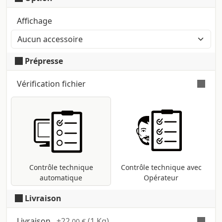
Affichage
Prépresse
Vérification fichier
Vérification automatique et gratuite
pour tous les fichiers pdf : contrôle des
dimensions et des polices ; conversion
dans le profil d'impression CMJN si
présentes d'autres méthodes (RVB,
Pantone, etc ...).
Contrôle technique
Contrôle technique avec
automatique
Opérateur
Livraison
Livraison
+
22
(1 Kg)
,00 €