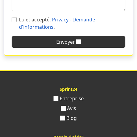
finitions qui mettent le mieux en valeur les valeurs de
votre marque et commandez les décorations pour
vitrines que vous avez toujours souhaitées !
Lu et accepté:
Privacy - Demande
d'informations
.
Pourquoi choisir Sprint24 pour
l'impression de films adhésifs
Envoyer
personnalisés
Avec plus de 20 ans d'expérience, de nombreux prix,
professionnalisme, qualité et compétitivité, nous
pouvons répondre à tous vos besoins.
Demandez-nous
l'impression de films adhésifs pour fenêtres, vitrines
Sprint24
et portes et personnalisez tous leurs aspects
.
Racontez votre histoire de manière originale, claire et
Entreprise
efficace en utilisant un format d'impression capable de
Avis
vous garantir un résultat à la hauteur de vos attentes.
Blog
Avec Sprint24, l'impression de films adhésifs
personnalisés n'a jamais été aussi simple
. Profitez de