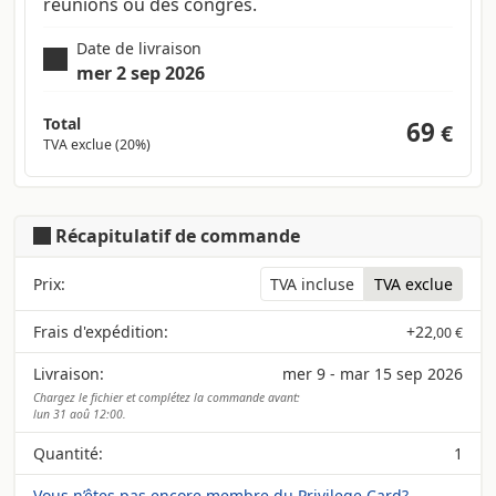
réunions ou des congrès.
Date de livraison
mer 2 sep 2026
Total
69
€
TVA exclue (20%)
Récapitulatif de commande
Prix:
TVA incluse
TVA exclue
Frais d'expédition:
+
22
,00 €
Livraison:
mer 9 - mar 15 sep 2026
Chargez le fichier et complétez la commande avant:
lun 31 aoû 12:00.
Quantité:
1
Vous n’êtes pas encore membre du Privilege Card?