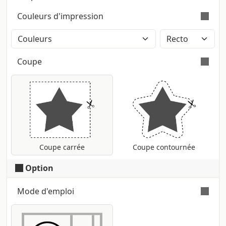
Application avec technique à sec ou
Couleurs d'impression
mouillée. Epaisseur 80 my avec durée
moyenne : 12-24 mois. Impression en
Impression en Couleurs méthode CMJN:
miroir pour application de l'intérieur de la
les Pantone éventuels seront
vitre: envoyer le fichier normalement et il
Coupe
automatiquement convertis.
sera transformé en miroir par notre staff.
Attention : le blanc n'est pas imprimé
Le service
Découpe sur mesure
est l'une
de nos options les plus populaires, vous
offrant l'impression en ligne de vos
projets exactement comme vous le
souhaitez. Notre engagement est de
garantir des résultats toujours à la
Coupe carrée
Coupe contournée
hauteur de vos attentes, que ce soit pour
Option
l'impression de cartes de visite, d'affiches,
de dépliants ou de tout autre produit
Mode d'emploi
imprimé.
Grâce à notre service de découpe sur
Impression miroir pour l'application à