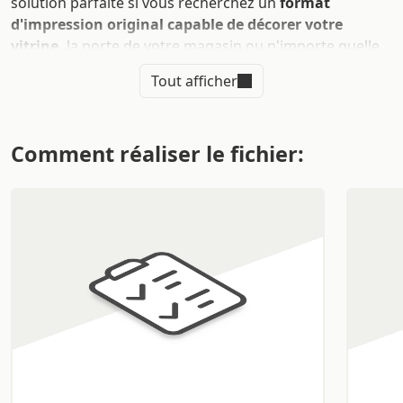
solution parfaite si vous recherchez un
format
d'impression original capable de décorer votre
vitrine,
la porte de votre magasin ou n'importe quelle
fenêtre. En plus de leur fonction décorative, les films
Tout afficher
adhésifs personnalisés peuvent être utilisés pour
promouvoir votre marque en y intégrant votre logo et
les informations essentielles pour vous contacter, ainsi
Comment réaliser le fichier:
qu' à des fins informatives, pour décrire des services,
des horaires d'ouverture, et plus encore.
Grâce à leur visibilité double face, les films adhésifs
pour fenêtres, vitrines et portes rendent votre local
original et à la mode.
Imprimez des films adhésifs
personnalisés et assurez-vous de promouvoir au
mieux votre entreprise
!
Sur cette page, découvrons ensemble :
Les avantages de l'impression de films adhésifs
personnalisés