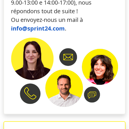
9.00-13:00 e 14:00-17:00), nous
innovant
.
répondons tout de suite !
Ils peuvent
être personnalisés sous tous leurs
aspects
.
Ou envoyez-nous un mail à
Ils rendent votre local moderne et à la mode
.
info@sprint24.com
.
On peut faire appel à la visibilité double face
pour rendre votre message clair et direct.
Avec Sprint24, l'impression de films adhésifs
personnalisés est simple, rapide et à la portée de
tous en quelques clics simples
. Amusez-vous à créer
vos supports imprimés et apportez une touche de
classe et de qualité à votre communication !
Pourquoi imprimer des films
adhésifs personnalisés en ligne
Privilégier
l'impression de films adhésifs
personnalisés à imprimer
, par rapport à d'autres
formats, peut être un choix gagnant pour votre