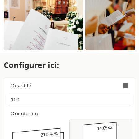
Configurer ici:
Quantité
La commande est effectuée valablement avec une
tolérance sur la quantité de +/- 5%
Orientation
14,85x21
14,85x21
21x14,85
21x14,85