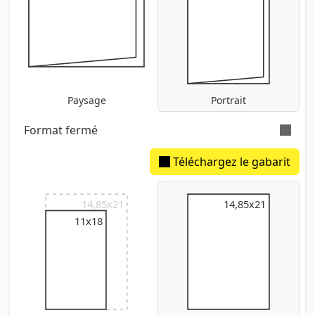
Paysage
Portrait
Format fermé
Téléchargez le gabarit
Dos estimé: 2,61 mm
14,85x21
14,85x21
14,85x21
11x18