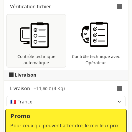
Vérification fichier
Vérification automatique et gratuite
pour tous les fichiers pdf : contrôle des
dimensions et des polices ; conversion
dans le profil d'impression CMJN si
présentes d'autres méthodes (RVB,
Pantone, etc ...).
Contrôle technique
Contrôle technique avec
automatique
Opérateur
Livraison
Livraison
+
11
(4 Kg)
,60 €
Temps, coûts et taxes peuvent varier selon la
région et les produits contenus dans le panier
Promo
Pour ceux qui peuvent attendre, le meilleur prix.