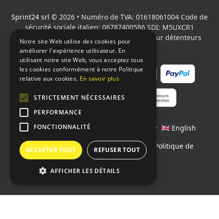
d'assistance.
Sprint24 srl
© 2026 • Numéro de TVA: 01618061004 Code de
sécurité sociale italien: 06787400586 SDI: M5UXCR1
Tous les logos cités sont la propriété de leur détenteurs
Notre site Web utilise des cookies pour
respectifs.
améliorer l'expérience utilisateur. En
utilisant notre site Web, vous acceptez tous
les cookies conformément à notre Politique
relative aux cookies.
En savoir plus
STRICTEMENT NÉCESSAIRES
PERFORMANCE
FONCTIONNALITÉ
Langages:
🇮🇹 Italiano
•
🇫🇷 Français
•
🇬🇧 English
Contrats
•
Conditions de paiement
•
Politique de
ACCEPTER TOUT
REFUSER TOUT
confidentialité
AFFICHER LES DÉTAILS