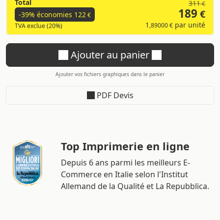
Total
311
€
189
€
-39% économies
122
€
1
par unité
,89000 €
TVA exclue (20%)
Ajouter au panier
Ajouter vos fichiers graphiques dans le panier
PDF Devis
Top Imprimerie en ligne
Depuis 6 ans parmi les meilleurs E-
Commerce en Italie selon l'Institut
Allemand de la Qualité et La Repubblica.