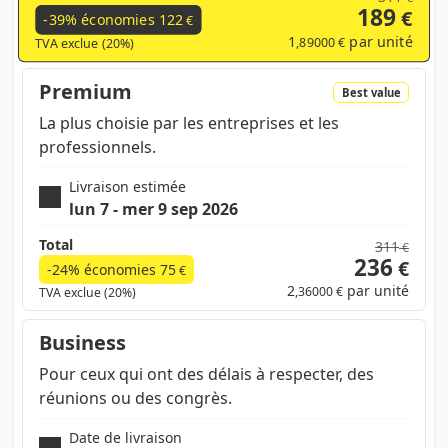
189
€
-39% économies
122
€
1
par unité
,89000 €
TVA exclue (20%)
Premium
Best value
La plus choisie par les entreprises et les
professionnels.
Livraison estimée
lun 7 - mer 9 sep 2026
Total
311
€
236
€
-24% économies
75
€
2
par unité
,36000 €
TVA exclue (20%)
Business
Pour ceux qui ont des délais à respecter, des
réunions ou des congrès.
Date de livraison