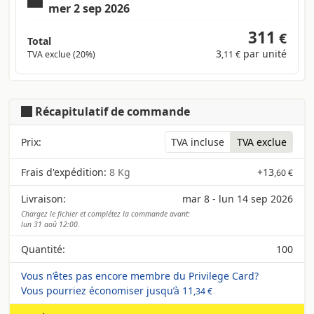
mer 2 sep 2026
311
€
Total
3
par unité
TVA exclue (20%)
,11 €
Récapitulatif de commande
Prix:
TVA incluse
TVA exclue
Frais d'expédition:
8 Kg
+
13
,60 €
Livraison:
mar 8 - lun 14 sep 2026
Chargez le fichier et complétez la commande avant:
lun 31 aoû 12:00.
Quantité:
100
Vous n’êtes pas encore membre du Privilege Card?
Vous pourriez économiser jusqu’à
11
,34 €