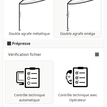
ensemble avec 2 pièces de fil métallique
insérés sur le dos du volume, qui forment
2 œillets utiles pour insérer le volume
dans un classeur.
Double agrafe métallique
Double agrafe oméga
Prépresse
Vérification fichier
Vérification automatique et gratuite
pour tous les fichiers pdf : contrôle des
dimensions et des polices ; conversion
dans le profil d'impression CMJN si
présentes d'autres méthodes (RVB,
Pantone, etc ...).
Contrôle technique
Contrôle technique avec
automatique
Opérateur