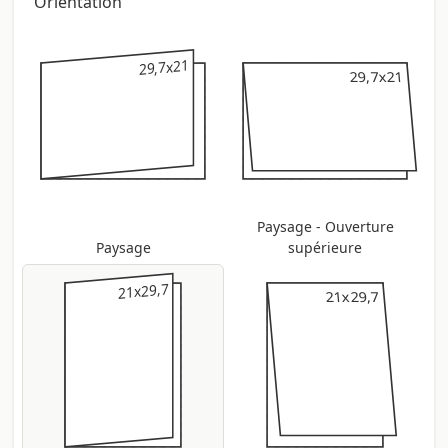
Orientation
29,7x21
29,7x21
29,7x21
29,7x21
Paysage - Ouverture
Paysage
supérieure
21x29,7
21x29,7
21x29,7
21x29,7