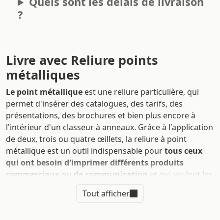
Quels sont les délais de livraison
?
Livre avec Reliure points
métalliques
Le point métallique
est une reliure particulière, qui
permet d'insérer des catalogues, des tarifs, des
présentations, des brochures et bien plus encore à
l'intérieur d'un classeur à anneaux. Grâce à l'application
de deux, trois ou quatre œillets, la reliure à point
métallique est un outil indispensable pour
tous ceux
qui ont besoin d'imprimer différents produits
commerciaux ou de communication
et qui veulent les
conserver et les cataloguer de manière facile, rapide et
Tout afficher
originale, sans avoir besoin de les perforer et de les
abîmer.