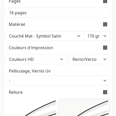
Pages
Indiquez le nombre de pages à imprimer. Pages et
façades sont synonymes.
Matériel
Couleur: Blanc Polaire (Iso: 121) - Touché:
Lisse - Certification: Fsc
Couleurs d'impression
Surface lisse sur les deux côtés avec
finition matte. Producteur: Fedrigoni
Impression en couleurs avec méthode
CMJN High Definition (2400dpi). Les
Pelliculage, Vernis Uv
pantones éventuels seront
automatiquement convertis.
Reliure
Dans la reliure avec double agrafe
métallique les pages sont tenues