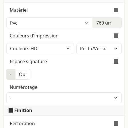
Matériel
PVC blanc brillant pour impression.
Couleurs d'impression
Impression en couleurs avec méthode
CMJN High Definition (2400dpi). Les
Espace signature
pantones éventuels seront
automatiquement convertis.
-
Oui
Couleur blanche inscriptible, dimensions 7x1 cm
cm. La position, la dimension et la couleur du
Numérotage
panneau de signature ne sont pas
personnalisables.
Finition
Perforation