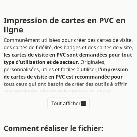
Impression de cartes en PVC en
ligne
Communément utilisées pour créer des cartes de visite,
des cartes de fidélité, des badges et des cartes de visite,
les cartes de visite en PVC sont demandées pour tout
type d'utilisation et de secteur
. Originales,
personnalisées, utiles et faciles à utiliser,
l'impression
de cartes de visite en PVC est recommandée pour
tous ceux qui ont besoin de créer des outils à offrir
aux employés, clients et fournisseurs
, et qui
souhaitent promouvoir leur entreprise de manière
Tout afficher
différente et fonctionnelle. Adaptées pour l'accès aux
gymnases et piscines, aux bureaux d'entreprise ou
simplement pour collecter des points dans les
Comment réaliser le fichier:
magasins, les cartes de visite en PVC sont d'excellents
outils de communication, car elles renforcent le