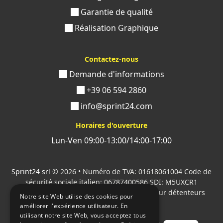
PVC de la manière qui vous convient
.
Garantie de qualité
Les raisons de choisir notre imprimerie en ligne sont
Réalisation Graphique
multiples :
Le
service est pratique
, car vous pouvez passer
Contactez-nous
commande confortablement assis à votre bureau
Demande d'informations
Il est accessible à tous
, grâce aux différentes
+39 06 594 2860
options d'impression
info@sprint24.com
Vous pouvez personnaliser vos produits en toute
autonomie
Horaires d'ouverture
Notre
équipe
est toujours
prêt à accueillir tous
Lun-Ven 09:00-13:00/14:00-17:00
vos doutes
et inquiétudes et à vous offrir la
meilleure assistance possible
Sprint24 srl
© 2026 • Numéro de TVA: 01618061004 Code de
Si vous avez besoin d'aide ou si vous avez des doutes,
sécurité sociale italien: 06787400586 SDI: M5UXCR1
contactez-nous et vous recevrez une réponse de notre
Tous les logos cités sont la propriété de leur détenteurs
Notre site Web utilise des cookies pour
équipe d'experts dans quelques heures, prête à vous
respectifs.
améliorer l'expérience utilisateur. En
aider à créer la meilleure graphique et impression
utilisant notre site Web, vous acceptez tous
possible.