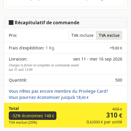
Récapitulatif de commande
Prix:
TVA incluse
TVA exclue
Frais d'expédition:
1 Kg
+
9
,80 €
Livraison:
ven 11 - mer 16 sep 2026
Chargez le fichier et complétez la commande avant:
lun 31 aoû 12:00.
Quantité:
500
Vous n’êtes pas encore membre du Privilege Card?
Vous pourriez économiser jusqu’à
18
,60 €
Total
458
€
310
€
-32% économies
148
€
0
par unité
,62000 €
TVA exclue (20%)