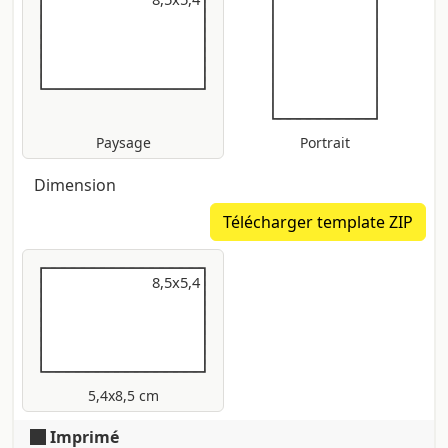
Paysage
Portrait
Dimension
Télécharger template ZIP
8,5x5,4
8,5x5,4
5,4x8,5 cm
Imprimé