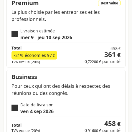
Premium
Best value
La plus choisie par les entreprises et les
professionnels.
Livraison estimée
mer 9 - jeu 10 sep 2026
Total
458
€
361
€
-21% économies
97
€
0
par unité
,72200 €
TVA exclue (20%)
Business
Pour ceux qui ont des délais à respecter, des
réunions ou des congrès.
Date de livraison
ven 4 sep 2026
458
€
Total
0
par unité
TVA exclue (20%)
,91600 €