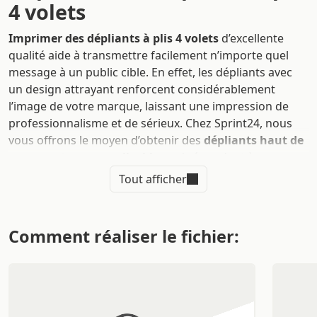
4 volets
Imprimer des dépliants à plis 4 volets
d’excellente
qualité aide à transmettre facilement n’importe quel
message à un public cible. En effet, les dépliants avec
un design attrayant renforcent considérablement
l’image de votre marque, laissant une impression de
professionnalisme et de sérieux. Chez Sprint24, nous
vous offrons le moyen d’obtenir des
dépliants haut de
gamme et personnalisables
qui répondent à vos
besoins ainsi qu’à vos objectifs de communication.
Tout afficher
Quels avantages et bénéfices
offrent une impression de
Comment réaliser le fichier:
dépliants à plis 4 volets ?
Les
dépliants
loin d’être de simples feuillets à plusieurs
pages constituent un remarquable outil marketing
pour tout professionnel qu’importe son secteur