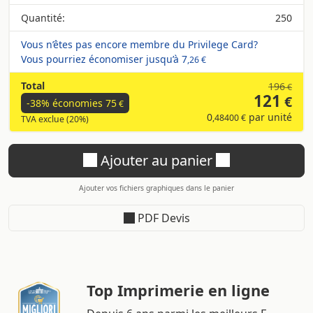
Quantité:
250
Vous n’êtes pas encore membre du Privilege Card?
Vous pourriez économiser jusqu’à
7
,26 €
Total
196
€
121
€
-38% économies
75
€
0
par unité
,48400 €
TVA exclue (20%)
Ajouter au panier
Ajouter vos fichiers graphiques dans le panier
PDF Devis
Top Imprimerie en ligne