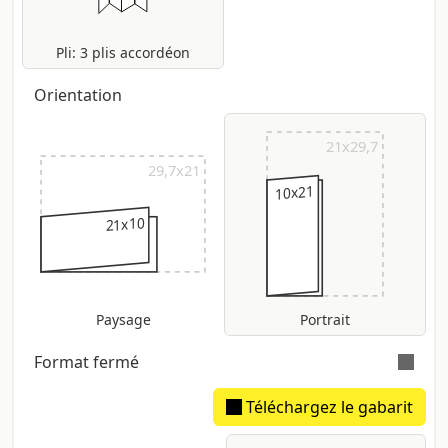
Pli: 3 plis accordéon
Orientation
21x29,7
29,7x21
10x21
21x10
Paysage
Portrait
Format fermé
Téléchargez le gabarit
Dos estimé: 612 um