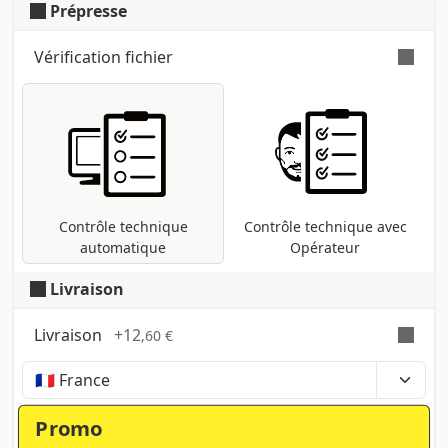
Prépresse
pantones éventuels seront
automatiquement convertis.
Vérification fichier
Vérification automatique et gratuite
pour tous les fichiers pdf : contrôle des
dimensions et des polices ; conversion
dans le profil d'impression CMJN si
présentes d'autres méthodes (RVB,
Pantone, etc ...).
Contrôle technique
Contrôle technique avec
automatique
Opérateur
Livraison
Livraison
+
12
,60 €
Temps, coûts et taxes peuvent varier selon la
région et les produits contenus dans le panier
Promo