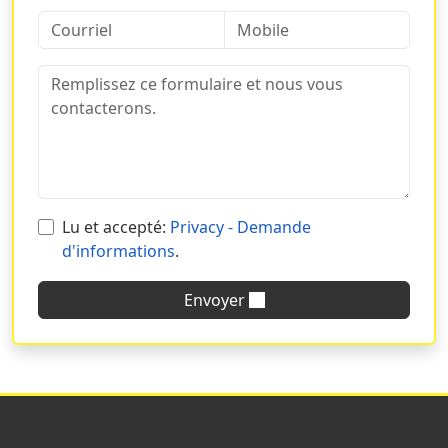
Que proposons-nous pour vos
impressions de dépliants en
ligne ?
Nous proposons un
service d’impression en ligne
de
dépliants haut de gamme qui répond parfaitement aux
objectifs ou besoins spécifiques de votre organisation,
association ou marque. À cet effet, si vous choisissez
Lu et accepté:
Privacy - Demande
une
impression de dépliants à plis 4 volets
ou d’un
d'informations
.
imprimé en 5 volets voire plus, nous proposons des
options adaptées à vos préférences.
Envoyer
En plus du
large éventail de plis
mis à votre disposition
lors de vos impressions, chez Sprint24, vous pouvez
opter pour divers types de papiers.
papiers classiques ;
papiers traités ;