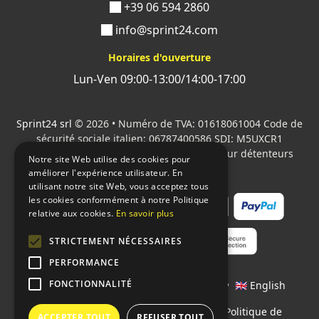
+39 06 594 2860
info@sprint24.com
Horaires d'ouverture
Lun-Ven 09:00-13:00/14:00-17:00
Sprint24 srl
© 2026 • Numéro de TVA: 01618061004 Code de
sécurité sociale italien: 06787400586 SDI: M5UXCR1
Tous les logos cités sont la propriété de leur détenteurs
Notre site Web utilise des cookies pour
respectifs.
améliorer l'expérience utilisateur. En
utilisant notre site Web, vous acceptez tous
les cookies conformément à notre Politique
relative aux cookies.
En savoir plus
STRICTEMENT NÉCESSAIRES
PERFORMANCE
FONCTIONNALITÉ
Langages:
🇮🇹 Italiano
•
🇫🇷 Français
•
🇬🇧 English
Contrats
•
Conditions de paiement
•
Politique de
ACCEPTER TOUT
REFUSER TOUT