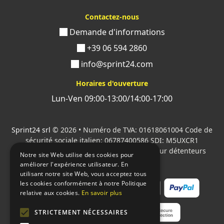
Contactez-nous
Demande d'informations
+39 06 594 2860
info@sprint24.com
Horaires d'ouverture
Lun-Ven 09:00-13:00/14:00-17:00
Sprint24 srl
© 2026 • Numéro de TVA: 01618061004 Code de
sécurité sociale italien: 06787400586 SDI: M5UXCR1
Tous les logos cités sont la propriété de leur détenteurs
Notre site Web utilise des cookies pour
respectifs.
améliorer l'expérience utilisateur. En
utilisant notre site Web, vous acceptez tous
les cookies conformément à notre Politique
relative aux cookies.
En savoir plus
STRICTEMENT NÉCESSAIRES