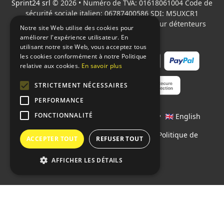
Sprint24 srl
© 2026 • Numéro de TVA: 01618061004 Code de
sécurité sociale italien: 06787400586 SDI: M5UXCR1
Tous les logos cités sont la propriété de leur détenteurs
Notre site Web utilise des cookies pour
respectifs.
améliorer l'expérience utilisateur. En
utilisant notre site Web, vous acceptez tous
les cookies conformément à notre Politique
relative aux cookies.
En savoir plus
STRICTEMENT NÉCESSAIRES
PERFORMANCE
FONCTIONNALITÉ
Langages:
🇮🇹 Italiano
•
🇫🇷 Français
•
🇬🇧 English
Contrats
•
Conditions de paiement
•
Politique de
ACCEPTER TOUT
REFUSER TOUT
confidentialité
AFFICHER LES DÉTAILS