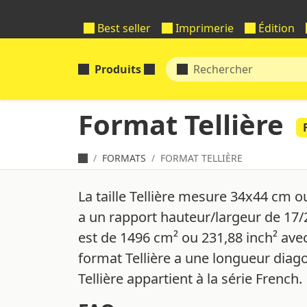
Best seller
Imprimerie
Édition
Produits
Format Tellière
FORMATS
FORMAT TELLIÈRE
La taille Tellière mesure 34x44 cm o
a un rapport hauteur/largeur de 17/2
est de 1496 cm² ou 231,88 inch² ave
format Tellière a une longueur diag
Tellière appartient à la série French.