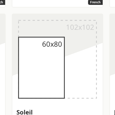
ch
French
Soleil