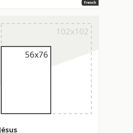
French
Jésus