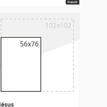
French
Jésus