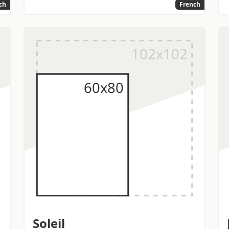
ch
French
Soleil