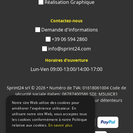
Réalisation Graphique
Contactez-nous
Demande d'informations
+39 06 594 2860
info@sprint24.com
Horaires d'ouverture
Lun-Ven 09:00-13:00/14:00-17:00
Sprint24 srl
© 2026 • Numéro de TVA: 01618061004 Code de
sécurité sociale italien: 06787400586 SDI: M5UXCR1
Tous les logos cités sont la propriété de leur détenteurs
Notre site Web utilise des cookies pour
respectifs.
améliorer l'expérience utilisateur. En
utilisant notre site Web, vous acceptez tous
les cookies conformément à notre Politique
relative aux cookies.
En savoir plus