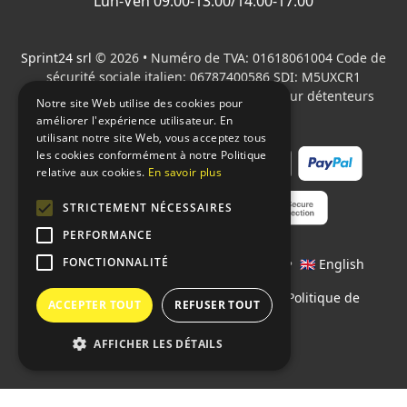
Lun-Ven 09:00-13:00/14:00-17:00
Sprint24 srl
© 2026 • Numéro de TVA: 01618061004 Code de
sécurité sociale italien: 06787400586 SDI: M5UXCR1
Tous les logos cités sont la propriété de leur détenteurs
Notre site Web utilise des cookies pour
respectifs.
améliorer l'expérience utilisateur. En
utilisant notre site Web, vous acceptez tous
les cookies conformément à notre Politique
relative aux cookies.
En savoir plus
STRICTEMENT NÉCESSAIRES
PERFORMANCE
FONCTIONNALITÉ
Langages:
🇮🇹 Italiano
•
🇫🇷 Français
•
🇬🇧 English
Contrats
•
Conditions de paiement
•
Politique de
ACCEPTER TOUT
REFUSER TOUT
confidentialité
AFFICHER LES DÉTAILS