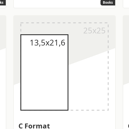
ks
Books
C Format