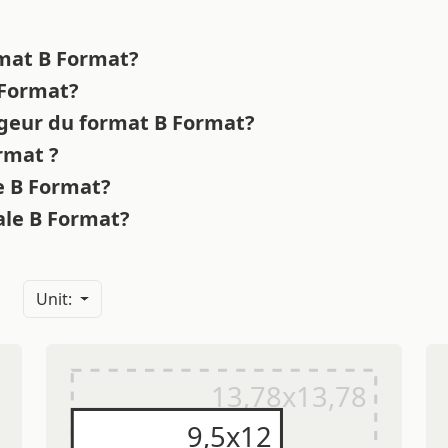
rmat B Format?
B Format?
rgeur du format B Format?
ormat ?
re B Format?
nale B Format?
Unit: