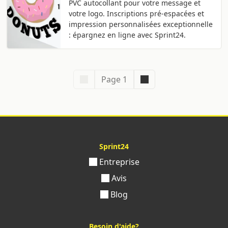
PVC autocollant pour votre message et
votre logo. Inscriptions pré-espacées et
impression personnalisées exceptionnelle
: épargnez en ligne avec Sprint24.
Page 1
Sprint24
Entreprise
Avis
Blog
Besoin d'aide?