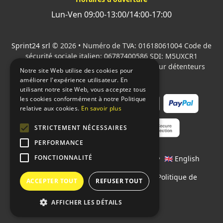
Lun-Ven 09:00-13:00/14:00-17:00
Sprint24 srl
© 2026 • Numéro de TVA: 01618061004 Code de
sécurité sociale italien: 06787400586 SDI: M5UXCR1
Tous les logos cités sont la propriété de leur détenteurs
Notre site Web utilise des cookies pour
respectifs.
améliorer l'expérience utilisateur. En
utilisant notre site Web, vous acceptez tous
les cookies conformément à notre Politique
relative aux cookies.
En savoir plus
STRICTEMENT NÉCESSAIRES
PERFORMANCE
FONCTIONNALITÉ
Langages:
🇮🇹 Italiano
•
🇫🇷 Français
•
🇬🇧 English
Contrats
•
Conditions de paiement
•
Politique de
ACCEPTER TOUT
REFUSER TOUT
confidentialité
AFFICHER LES DÉTAILS