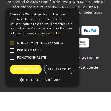
Sprint24 srl
© 2026 • Numéro de TVA: 01618061004 Code de
sécurité sociale italien: 06787400586 SDI: M5UXCR1
Tous les logos cités sont la propriété de leur détenteurs
Notre site Web utilise des cookies pour
respectifs.
améliorer l'expérience utilisateur. En
utilisant notre site Web, vous acceptez tous
les cookies conformément à notre Politique
relative aux cookies.
En savoir plus
STRICTEMENT NÉCESSAIRES
PERFORMANCE
FONCTIONNALITÉ
Langages:
🇮🇹 Italiano
•
🇫🇷 Français
•
🇬🇧 English
Contrats
•
Conditions de paiement
•
Politique de
ACCEPTER TOUT
REFUSER TOUT
confidentialité
AFFICHER LES DÉTAILS