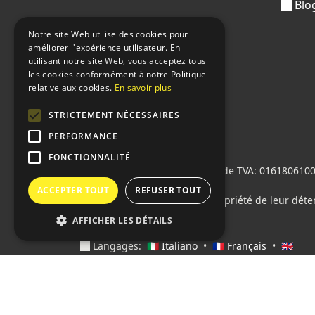
Blo
Notre site Web utilise des cookies pour
améliorer l'expérience utilisateur. En
utilisant notre site Web, vous acceptez tous
les cookies conformément à notre Politique
relative aux cookies.
En savoir plus
STRICTEMENT NÉCESSAIRES
PERFORMANCE
FONCTIONNALITÉ
Sprint24 srl
© 2026 • Numéro de TVA: 01618061004 
M5UXCR1
ACCEPTER TOUT
REFUSER TOUT
Tous les logos cités sont la propriété de leur déte
AFFICHER LES DÉTAILS
Langages:
🇮🇹 Italiano
•
🇫🇷 Français
•
🇬🇧
English