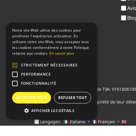
Avi
Blo
Notre site Web utilise des cookies pour
améliorer l'expérience utilisateur. En
utilisant notre site Web, vous acceptez tous
les cookies conformément à notre Politique
relative aux cookies.
En savoir plus
STRICTEMENT NÉCESSAIRES
PERFORMANCE
FONCTIONNALITÉ
Sprint24 srl
© 2026 • Numéro de TVA: 01618061004 
M5UXCR1
ACCEPTER TOUT
REFUSER TOUT
Tous les logos cités sont la propriété de leur déte
AFFICHER LES DÉTAILS
Langages:
🇮🇹 Italiano
•
🇫🇷 Français
•
🇬🇧
English