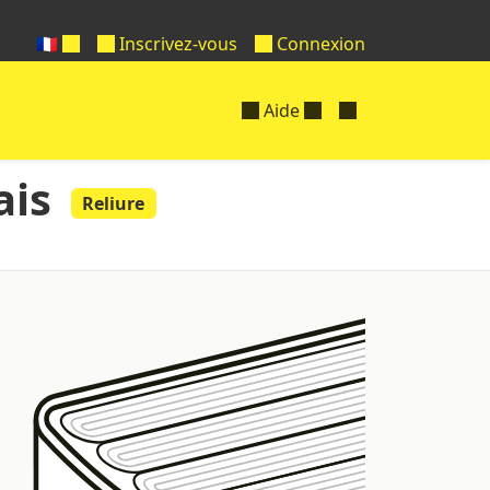
🇫🇷
Inscrivez-vous
Connexion
Aide
ais
Reliure