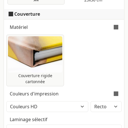
Couverture
Matériel
Couverture réalisée avec papier couché
Symbol Satin de 170 gr certifié FSC, et âme
en carton rigide.
Couverture rigide
cartonnée
Couleurs d'impression
Impression en couleurs avec méthode
CMJN High Definition (2400dpi). Les
Laminage sélectif
pantones éventuels seront
automatiquement convertis.