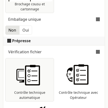
Brochage cousu et
cartonnage
Emballage unique
Non
Oui
Cellophane thermorétractable en exemplaire
unique
Prépresse
Vérification fichier
Vérification automatique et gratuite
pour tous les fichiers pdf : contrôle des
dimensions et des polices ; conversion
dans le profil d'impression CMJN si
présentes d'autres méthodes (RVB,
Pantone, etc ...).
Contrôle technique
Contrôle technique avec
automatique
Opérateur