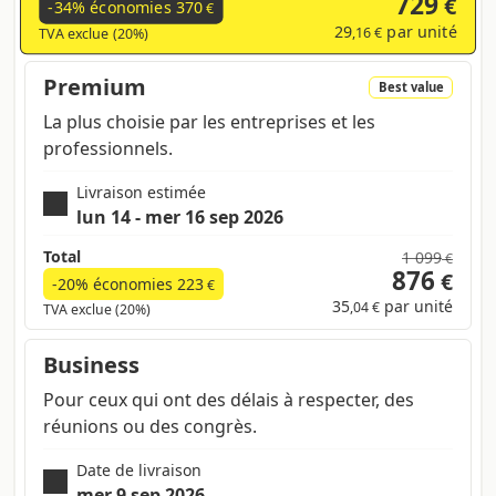
729
€
-34% économies
370
€
29
par unité
,16 €
TVA exclue (20%)
Premium
Best value
La plus choisie par les entreprises et les
professionnels.
Livraison estimée
lun 14 - mer 16 sep 2026
Total
1 099
€
876
€
-20% économies
223
€
35
par unité
,04 €
TVA exclue (20%)
Business
Pour ceux qui ont des délais à respecter, des
réunions ou des congrès.
Date de livraison
mer 9 sep 2026