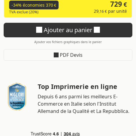
729
€
-34% économies
370
€
29
par unité
,16 €
TVA exclue (20%)
Ajouter au panier
Ajouter vos fichiers graphiques dans le panier
PDF Devis
Top Imprimerie en ligne
Depuis 6 ans parmi les meilleurs E-
Commerce en Italie selon l'Institut
Allemand de la Qualité et La Repubblica.