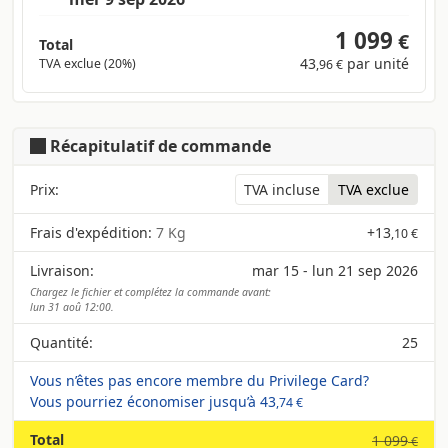
1 099
€
Total
43
par unité
TVA exclue (20%)
,96 €
Récapitulatif de commande
Prix:
TVA incluse
TVA exclue
Frais d'expédition:
7 Kg
+
13
,10 €
Livraison:
mar 15 - lun 21 sep 2026
Chargez le fichier et complétez la commande avant:
lun 31 aoû 12:00.
Quantité:
25
Vous n’êtes pas encore membre du Privilege Card?
Vous pourriez économiser jusqu’à
43
,74 €
Total
1 099
€