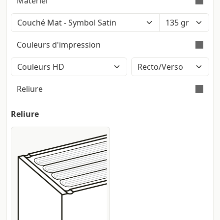
Matériel
Couleur: Blanc Polaire (Iso: 121) - Touché:
Lisse - Certification: Fsc
Couleurs d'impression
Surface lisse sur les deux côtés avec
finition matte. Producteur: Fedrigoni
Impression en couleurs avec méthode
CMJN High Definition (2400dpi). Les
Reliure
pantones éventuels seront
automatiquement convertis.
Dans le brochage cousu la reliure des
Reliure
pages se fait non seulement avec la colle,
mais également avec le renforcement
d'un fil qui tient ensemble toutes les
pages et signatures qui composent le
bloc. La couverture est renforcée avec un
carton rigide de 2,5 mm revêtu en papier.