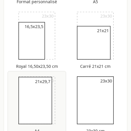
Format personnalisé
A5
23x30
23x30
16,5x23,5
21x21
Royal 16,50x23,50 cm
Carré 21x21 cm
23x30
23x30
23x30
21x29,7
A4
23x30 cm