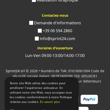
Réalisation Graphique
Contactez-nous
Demande d'informations
+39 06 594 2860
info@sprint24.com
Horaires d'ouverture
Lun-Ven 09:00-13:00/14:00-17:00
Sprint24 srl
© 2026 • Numéro de TVA: 01618061004 Code de
sécurité sociale italien: 06787400586 SDI: M5UXCR1
Tous les logos cités sont la propriété de leur détenteurs
Notre site Web utilise des cookies pour
respectifs.
améliorer l'expérience utilisateur. En
utilisant notre site Web, vous acceptez tous
les cookies conformément à notre Politique
relative aux cookies.
En savoir plus