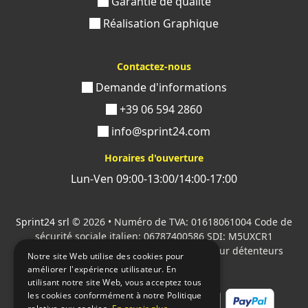
Garantie de qualité
Réalisation Graphique
Contactez-nous
Demande d'informations
+39 06 594 2860
info@sprint24.com
Horaires d'ouverture
Lun-Ven 09:00-13:00/14:00-17:00
Sprint24 srl
© 2026 • Numéro de TVA: 01618061004 Code de
sécurité sociale italien: 06787400586 SDI: M5UXCR1
Tous les logos cités sont la propriété de leur détenteurs
Notre site Web utilise des cookies pour
respectifs.
améliorer l'expérience utilisateur. En
utilisant notre site Web, vous acceptez tous
les cookies conformément à notre Politique