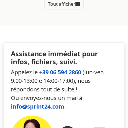
Tout afficher
de votre logo vous permet de transformer une simple
bouteille en un important outil de promotion pour
votre activité.
Quels sont les avantages de
l'impression d'étuis pour
bouteilles ?
Assistance immédiat pour
Vous pouvez commander
l'impression d'étuis pour
infos, fichiers, suivi.
bouteilles
si vous êtes producteur et souhaitez que vos
vins soient bien visibles sur les étagères des caves à vin,
Appelez le
+39 06 594 2860
(lun-ven
ou même si vous êtes revendeur et souhaitez exploiter
9.00-13:00 e 14:00-17:00), nous
le
potentiel de communication de l'emballage
pour
répondons tout de suite !
faire circuler le nom de votre activité.
Ou envoyez-nous un mail à
Présentée dans un habillage élégant et attrayant,
info@sprint24.com
.
chaque bouteille peut prendre une nouvelle valeur aux
yeux des clients. Choisissez de vous démarquer de la
concurrence et faites-le avec classe en commandant