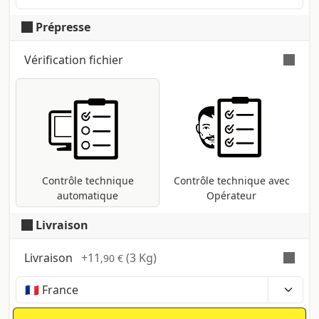
vous offre la possibilité
sujet, pour des formes
Prépresse
d'utiliser gratuitement
multiples demander un
les emporte-pièces
devis.
Vérification fichier
présente au laboratoire.
Vérification automatique et gratuite
pour tous les fichiers pdf : contrôle des
dimensions et des polices ; conversion
dans le profil d'impression CMJN si
présentes d'autres méthodes (RVB,
Pantone, etc ...).
Contrôle technique
Contrôle technique avec
automatique
Opérateur
Livraison
Livraison
+
11
(3 Kg)
,90 €
Temps, coûts et taxes peuvent varier selon la
région et les produits contenus dans le panier