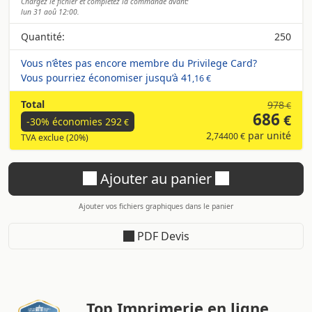
Chargez le fichier et complétez la commande avant:
lun 31 aoû 12:00.
Quantité:
250
Vous n’êtes pas encore membre du Privilege Card?
Vous pourriez économiser jusqu’à
41
,16 €
Total
978
€
686
€
-30% économies
292
€
2
par unité
,74400 €
TVA exclue (20%)
Ajouter au panier
Ajouter vos fichiers graphiques dans le panier
PDF Devis
Top Imprimerie en ligne