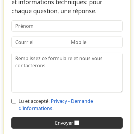
et informations techniques: pour
Pourquoi choisir Sprint24 pour
chaque question, une réponse.
l'impression d'étuis pour
bouteilles
L'attention portée aux besoins du client, des
produits
de qualité
et une utilisation judicieuse des ressources
ne sont que quelques-unes des garanties de Sprint24.
Sur notre site, vous pouvez commander en toute
autonomie l'impression
d'étuis pour bouteilles
, si vous
avez des doutes ou souhaitez obtenir des
conseils
techniques
sur l'impression des étuis pour bouteilles
de vin, vous pouvez nous contacter, nous vous aiderons
à étudier le bon produit en fonction de vos besoins.
Lu et accepté:
Privacy - Demande
Vous pouvez également nous contacter pour une
d'informations
.
vérification du devis calculé en ligne : à chaque
demande reçue par courriel ou par téléphone, nous
Envoyer
répondons toujours dans les quelques heures.
Commencez dès maintenant à configurer votre produit