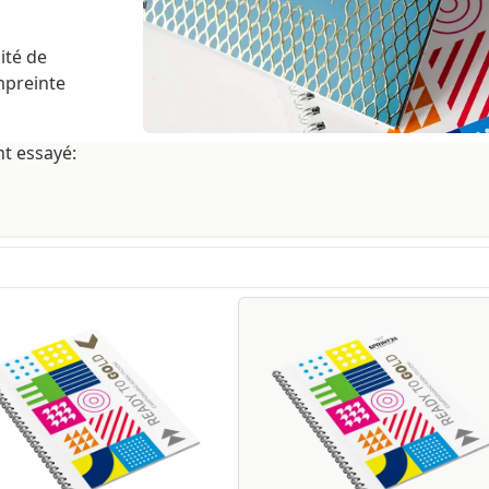
ité de
mpreinte
nt essayé: