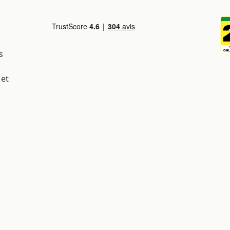
s
 et