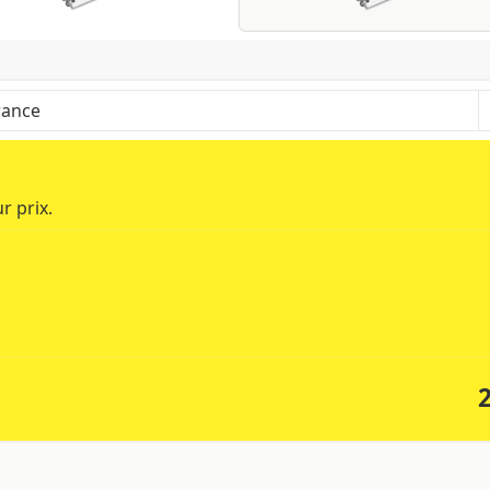
 le modèle voulu.
r selon la région et les produits contenus dans le panier
r prix.