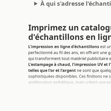
À qui s'adresse l'échant
Imprimez un catalo
d'échantillons en lig
L'impression en ligne d'échantillons
est un
perfectionné au fil des ans, en offrant une 
qui transforment tout matériel publicitaire 
L'estampage à chaud, l'impression UV et l'
telles que l'or et l'argent
ne sont que quelq
sophistiquées disponibles. Ces finitions ne
amélioration esthétique, mais créent une exp
qui enrichit la communication de la marque.
Les finitions offrent des
possibilités créativ
particulièrement aux entreprises souhaitan