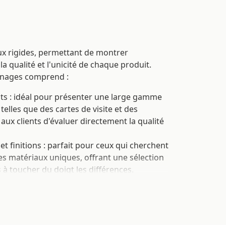
ux rigides, permettant de montrer
la qualité et l'unicité de chaque produit.
nnages comprend :
ts : idéal pour présenter une large gamme
telles que des cartes de visite et des
ux clients d'évaluer directement la qualité
et finitions : parfait pour ceux qui cherchent
s matériaux uniques, offrant une sélection
s à toucher du doigt les différences.
x rigides : un choix idéal pour ceux qui
 durables et résistants, explorant des
rex, le Plexiglas et le DiBond.
it complet pour avoir un aperçu tangible de