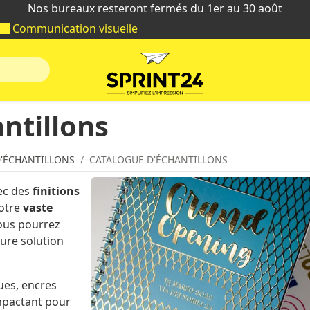
Nos bureaux resteront fermés du 1er au 30 août
Communication visuelle
ntillons
D'ÉCHANTILLONS
CATALOGUE D'ÉCHANTILLONS
vec des
finitions
otre
vaste
vous pourrez
eure solution
ues, encres
impactant pour