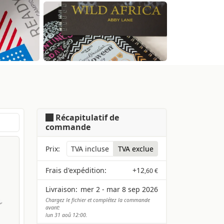
Récapitulatif de
commande
Prix:
TVA incluse
TVA exclue
Frais d'expédition:
+
12
,60 €
Livraison:
mer 2 - mar 8 sep 2026
Chargez le fichier et complétez la commande
avant:
lun 31 aoû 12:00.