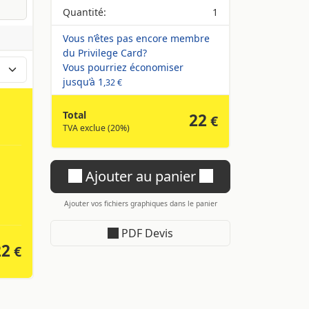
Quantité:
1
Vous n’êtes pas encore membre
du Privilege Card?
Vous pourriez économiser
jusqu’à
1
,32 €
Total
22
€
TVA exclue (20%)
Ajouter au panier
Ajouter vos fichiers graphiques dans le panier
PDF Devis
22
€