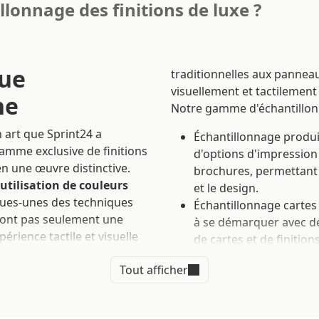
illonnage des finitions de luxe ?
gue
traditionnelles aux pannea
visuellement et tactilement 
ne
Notre gamme d'échantillo
 art que Sprint24 a
Échantillonnage produi
gamme exclusive de finitions
d'options d'impression 
en une œuvre distinctive.
brochures, permettant a
utilisation de couleurs
et le design.
ues-unes des techniques
Échantillonnage cartes 
 sont pas seulement une
à se démarquer avec de
érience tactile et visuelle
de cartes et de finition
Échantillonnage panneau
Tout afficher
ont besoin de matériaux
es infinies
et conviennent
options telles que le Fo
t se démarquer.
Kit d'impression : un k