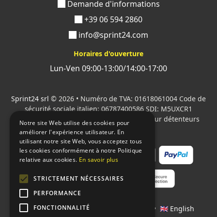
Demande d'informations
+39 06 594 2860
info@sprint24.com
Horaires d'ouverture
Lun-Ven 09:00-13:00/14:00-17:00
Sprint24 srl
© 2026 • Numéro de TVA: 01618061004 Code de
sécurité sociale italien: 06787400586 SDI: M5UXCR1
Tous les logos cités sont la propriété de leur détenteurs
Notre site Web utilise des cookies pour
respectifs.
améliorer l'expérience utilisateur. En
utilisant notre site Web, vous acceptez tous
les cookies conformément à notre Politique
relative aux cookies.
En savoir plus
STRICTEMENT NÉCESSAIRES
PERFORMANCE
FONCTIONNALITÉ
Langages:
🇮🇹 Italiano
•
🇫🇷 Français
•
🇬🇧 English