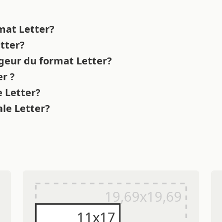
rmat Letter?
etter?
rgeur du format Letter?
er ?
e Letter?
ale Letter?