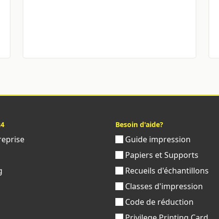
24
Besoin d'aide?
reprise
Guide impression
s
Papiers et Supports
g
Recueils d'échantillons
Classes d'impression
Code de réduction
Privilege Printing Card