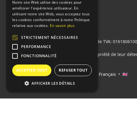
Notre site Web utilise des cookies pour
améliorer l'expérience utilisateur. En
utilisant notre site Web, vous acceptez tous
les cookies conformément à notre Politique
relative aux cookies.
En savoir plus
STRICTEMENT NÉCESSAIRES
Sprint24 srl
© 2026 • Numéro de TVA: 01618061004 
PERFORMANCE
M5UXCR1
Tous les logos cités sont la propriété de leur déte
FONCTIONNALITÉ
ACCEPTER TOUT
REFUSER TOUT
Langages:
🇮🇹 Italiano
•
🇫🇷 Français
•
🇬🇧
English
AFFICHER LES DÉTAILS