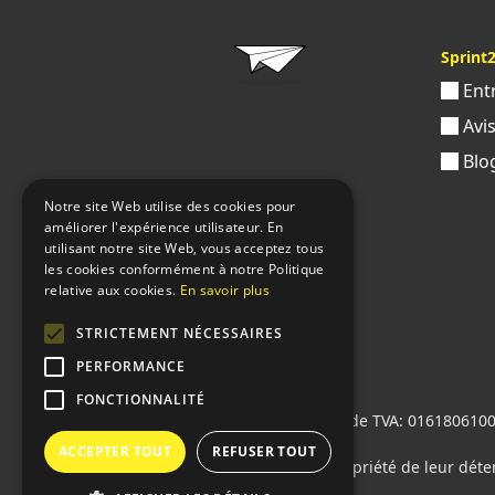
Sprint
Ent
Avi
Blo
Notre site Web utilise des cookies pour
améliorer l'expérience utilisateur. En
utilisant notre site Web, vous acceptez tous
les cookies conformément à notre Politique
relative aux cookies.
En savoir plus
STRICTEMENT NÉCESSAIRES
PERFORMANCE
FONCTIONNALITÉ
Sprint24 srl
© 2026 • Numéro de TVA: 01618061004 
M5UXCR1
ACCEPTER TOUT
REFUSER TOUT
Tous les logos cités sont la propriété de leur déte