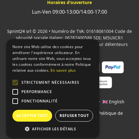
Horaires d'ouverture
Lun-Ven 09:00-13:00/14:00-17:00
Sprint24 srl
© 2026 • Numéro de TVA: 01618061004 Code de
sécurité sociale italien: 06787400586 SDI: M5UXCR1
Tous les logos cités sont la propriété de leur détenteurs
Notre site Web utilise des cookies pour
respectifs.
améliorer l'expérience utilisateur. En
utilisant notre site Web, vous acceptez tous
les cookies conformément à notre Politique
relative aux cookies.
En savoir plus
STRICTEMENT NÉCESSAIRES
PERFORMANCE
FONCTIONNALITÉ
Langages:
🇮🇹 Italiano
•
🇫🇷 Français
•
🇬🇧 English
Contrats
•
Conditions de paiement
•
Politique de
ACCEPTER TOUT
REFUSER TOUT
confidentialité
AFFICHER LES DÉTAILS