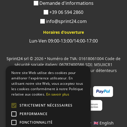
Demande d'informations
+39 06 594 2860
info@sprint24.com
Horaires d'ouverture
Lun-Ven 09:00-13:00/14:00-17:00
Sprint24 srl
© 2026 • Numéro de TVA: 01618061004 Code de
sécurité sociale italien: 06787400586 SDI: M5UXCR1
Tous les logos cités sont la propriété de leur détenteurs
Notre site Web utilise des cookies pour
respectifs.
améliorer l'expérience utilisateur. En
utilisant notre site Web, vous acceptez tous
les cookies conformément à notre Politique
relative aux cookies.
En savoir plus
STRICTEMENT NÉCESSAIRES
PERFORMANCE
FONCTIONNALITÉ
Langages:
🇮🇹 Italiano
•
🇫🇷 Français
•
🇬🇧 English