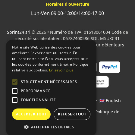
Horaires d'ouverture
Lun-Ven 09:00-13:00/14:00-17:00
Sprint24 srl
© 2026 • Numéro de TVA: 01618061004 Code de
sécurité sociale italien: 06787400586 SDI: M5UXCR1
Tous les logos cités sont la propriété de leur détenteurs
Notre site Web utilise des cookies pour
respectifs.
améliorer l'expérience utilisateur. En
utilisant notre site Web, vous acceptez tous
les cookies conformément à notre Politique
relative aux cookies.
En savoir plus
STRICTEMENT NÉCESSAIRES
PERFORMANCE
FONCTIONNALITÉ
Langages:
🇮🇹 Italiano
•
🇫🇷 Français
•
🇬🇧 English
Contrats
•
Conditions de paiement
•
Politique de
ACCEPTER TOUT
REFUSER TOUT
confidentialité
AFFICHER LES DÉTAILS