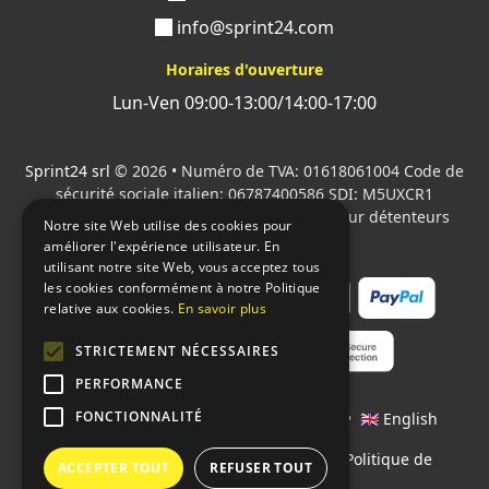
info@sprint24.com
Horaires d'ouverture
Lun-Ven 09:00-13:00/14:00-17:00
Sprint24 srl
© 2026 • Numéro de TVA: 01618061004 Code de
sécurité sociale italien: 06787400586 SDI: M5UXCR1
Tous les logos cités sont la propriété de leur détenteurs
Notre site Web utilise des cookies pour
respectifs.
améliorer l'expérience utilisateur. En
utilisant notre site Web, vous acceptez tous
les cookies conformément à notre Politique
relative aux cookies.
En savoir plus
STRICTEMENT NÉCESSAIRES
PERFORMANCE
FONCTIONNALITÉ
Langages:
🇮🇹 Italiano
•
🇫🇷 Français
•
🇬🇧 English
Contrats
•
Conditions de paiement
•
Politique de
ACCEPTER TOUT
REFUSER TOUT
confidentialité