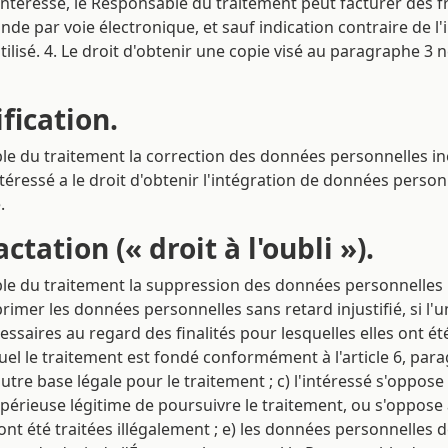
téressé, le Responsable du traitement peut facturer des fr
nde par voie électronique, et sauf indication contraire de l
sé. 4. Le droit d'obtenir une copie visé au paragraphe 3 ne
ification.
ble du traitement la correction des données personnelles ine
ntéressé a le droit d'obtenir l'intégration de données pers
.
actation (« droit à l'oubli »).
ble du traitement la suppression des données personnelles le
mer les données personnelles sans retard injustifié, si l'une
saires au regard des finalités pour lesquelles elles ont été
l le traitement est fondé conformément à l'article 6, paragrap
d'autre base légale pour le traitement ; c) l'intéressé s'oppo
mpérieuse légitime de poursuivre le traitement, ou s'oppose
ont été traitées illégalement ; e) les données personnelles