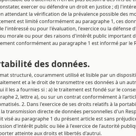
stater, exercer ou défendre un droit en justice ; d) l'intér
en attendant la vérification de la prévalence possible des m
traitement est limité conformément au paragraphe 1, ces don
l'intéressé ou pour l'évaluation, l'exercice ou la défense d
ou morale ou pour des raisons d'intérêt public important d
raitement conformément au paragraphe 1 est informé par le 
ortabilité des données.
ormat structuré, couramment utilisé et lisible par un disposi
aitement et a le droit de transmettre ces données à un au
 il les a fournies si : a) le traitement est fondé sur le con
graphe 2, lettre a), ou sur un contrat conformément à l'article
matisés. 2. Dans l'exercice de ses droits relatifs à la por
ir la transmission directe de données personnelles d'un Resp
t visé au paragraphe 1 du présent article est sans préjudice 
sion d'intérêt public ou liée à l'exercice de l'autorité pub
orter atteinte aux droits et libertés d'autrui.