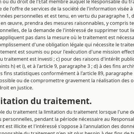
on ou du droit de l'État membre auquel le Responsable du tr
de l'offre de services de la société de l'information visée à
onnées personnelles et est tenu, en vertu du paragraphe 1, 
e en œuvre, prendra des mesures raisonnables, y compris t
onnelles, de la demande de l'intéressé de supprimer tout l
appliquent pas dans la mesure où le traitement est nécessaire 
complissement d'une obligation légale qui nécessite le trait
tement est soumis ou pour l'exécution d'une mission effectu
u traitement est investi ; c) pour des raisons d'intérêt publ
s h) et i), et à l'article 9, paragraphe 3 ; d) à des fins archi
s fins statistiques conformément à l'article 89, paragraphe 
ssible ou de compromettre gravement la réalisation des obj
roit en justice.
imitation du traitement.
ble du traitement la limitation du traitement lorsque l'une d
s personnelles, pendant la période nécessaire au Responsabl
nt est illicite et l'intéressé s'oppose à l'annulation des do
e Responsable du traitement n'en ait plus besoin à des fins d