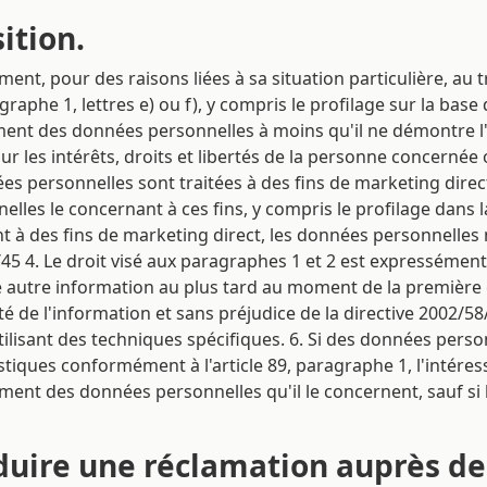
sition.
oment, pour des raisons liées à sa situation particulière, a
raphe 1, lettres e) ou f), y compris le profilage sur la bas
tement des données personnelles à moins qu'il ne démontre l
 les intérêts, droits et libertés de la personne concernée o
ées personnelles sont traitées à des fins de marketing direct,
s le concernant à ces fins, y compris le profilage dans la 
ent à des fins de marketing direct, les données personnelles n
45 4. Le droit visé aux paragraphes 1 et 2 est expressément p
 autre information au plus tard au moment de la première c
été de l'information et sans préjudice de la directive 2002/58
lisant des techniques spécifiques. 6. Si des données person
istiques conformément à l'article 89, paragraphe 1, l'intéress
tement des données personnelles qu'il le concernent, sauf si 
roduire une réclamation auprès de 