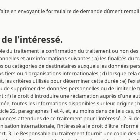
 faite en envoyant le formulaire de demande dûment rempli 
 de l'intéressé.
able du traitement la confirmation du traitement ou non des
nnelles et aux informations suivantes : a) les finalités du t
ires ou catégories de destinataires auxquels les données p
s tiers ou d'organisations internationales ; d) lorsque cela
 les critères utilisés pour déterminer cette durée ; e) l'ex
u de supprimer des données personnelles ou de limiter le 
 ; f) le droit d'introduire une réclamation auprès d'une auto
ée, toutes les informations disponibles sur leur origine ; h
ticle 22, paragraphes 1 et 4, et, au moins dans de tels cas, d
équences attendues de ce traitement pour l'intéressé. 2. Si 
isation internationale, l'intéressé a le droit d'être inform
fert. 3. Le Responsable du traitement fournit une copie des