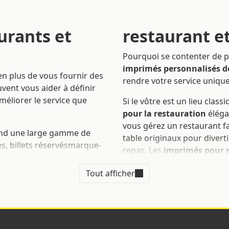
urants et
restaurant et
Pourquoi se contenter de p
imprimés personnalisés de
 en plus de vous fournir des
rendre votre service unique
uvent vous aider à définir
méliorer le service que
Si le vôtre est un lieu cl
pour la restauration
élégan
vous gérez un restaurant fa
d une large gamme de
table originaux pour diverti
s, billets réservésmarque-
repas. Les
imprimés pour r
core. Les
imprimés pour les
style et couleurs assortis,
dard ou personnalisé pour
Tout afficher
de votre entreprise et vou
ez sur Sprint24 tous les
 aider à offrir un service
Sur Sprint24 vous définiss
restaurants
de manière simp
instructions sur la page de