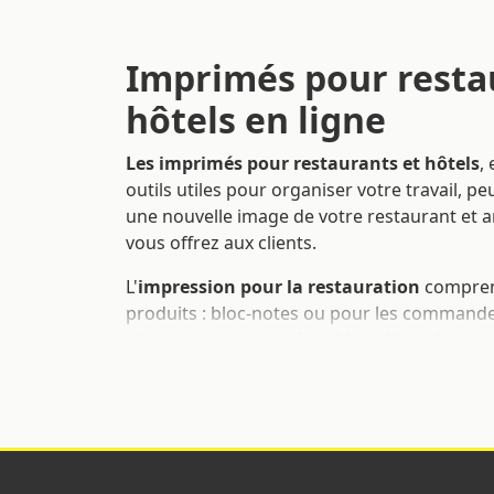
Imprimés pour resta
hôtels en ligne
Les imprimés pour restaurants et hôtels
,
outils utiles pour organiser votre travail, pe
une nouvelle image de votre restaurant et a
vous offrez aux clients.
L'
impression pour la restauration
compren
produits : bloc-notes ou pour les commande
places, menus, sets de table et bien plus en
restaurants et les hôtels
peuvent être stan
répondre à toute réalité de travail. Découvr
produits pour restaurants
qui peuvent vous
meilleur et plus efficace.