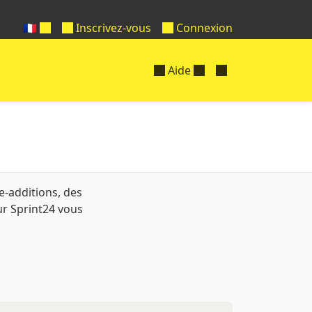
🇫🇷
Inscrivez-vous
Connexion
Aide
e-additions, des
ur Sprint24 vous