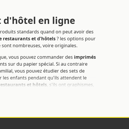
 d'hôtel en ligne
roduits standards quand on peut avoir des
 restaurants et d'hôtels
? les options pour
 sont nombreuses, voire originales.
assique, vous pouvez commander des
imprimés
ts sur du papier spécial. Si au contraire
milial, vous pouvez étudier des sets de
r les enfants pendant qu'ils attendent le
estaurants et hôtels
, s'ils ont graphismes,
 vous permettent de créer une nouvelle image
s aident à promouvoir la marque.
ez vous-même les détails des
produits pour
le et rapide, il suffit de suivre les
 configuration.